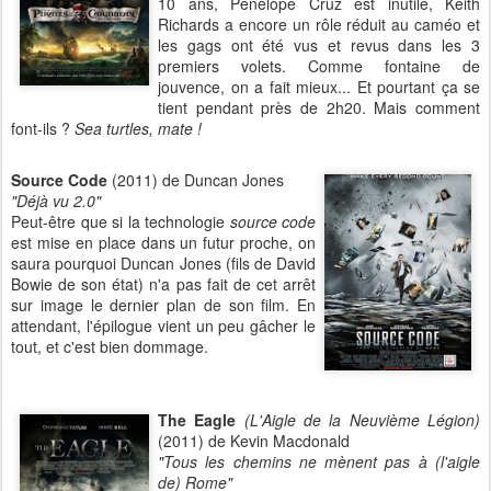
10 ans, Penelope Cruz est inutile, Keith
Richards a encore un rôle réduit au caméo et
les gags ont été vus et revus dans les 3
premiers volets. Comme fontaine de
jouvence, on a fait mieux... Et pourtant ça se
tient pendant près de 2h20. Mais comment
font-ils ?
Sea turtles, mate !
Source Code
(2011) de Duncan Jones
"Déjà vu 2.0"
Peut-être que si la technologie
source code
est mise en place dans un futur proche, on
saura pourquoi Duncan Jones (fils de David
Bowie de son état) n'a pas fait de cet arrêt
sur image le dernier plan de son film. En
attendant, l'épilogue vient un peu gâcher le
tout, et c'est bien dommage.
The Eagle
(L'Aigle de la Neuvième Légion)
(2011) de Kevin Macdonald
"Tous les chemins ne mènent pas à (l'aigle
de) Rome"