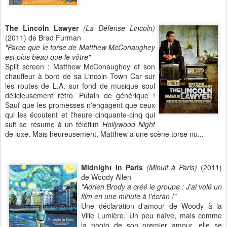
The Lincoln Lawyer
(La Défense Lincoln)
(2011) de Brad Furman
"Parce que le torse de Matthew McConaughey
est plus beau que le vôtre"
Split screen : Matthew McConaughey et son
chauffeur à bord de sa Lincoln Town Car sur
les routes de L.A. sur fond de musique soul
délicieusement rétro
.
Putain de générique !
Sauf que les promesses n'engagent que ceux
qui les écoutent et l'heure cinquante-cinq qui
suit se résume à un téléfilm
Hollywood Night
de luxe. Mais heureusement, Matthew a une scène torse nu...
Midnight in Paris
(Minuit à Paris)
(2011)
de Woody Allen
"Adrien Brody a créé le groupe :
J'ai volé un
film en une minute à l'écran !"
Une déclaration d'amour de Woody à la
Ville Lumière. Un peu naïve, mais comme
la photo de son premier amour, elle se