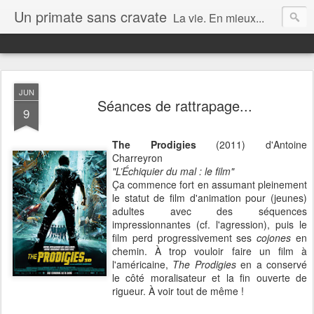
Un primate sans cravate
La vie. En mieux...
JUN
Séances de rattrapage...
9
The Prodigies
(2011) d'Antoine
Charreyron
"L’Échiquier du mal : le film"
Ça commence fort en assumant pleinement
le statut de film d'animation pour (jeunes)
adultes avec des séquences
impressionnantes (cf. l'agression), puis le
film perd progressivement ses
cojones
en
chemin. À trop vouloir faire un film à
l'américaine,
The Prodigies
en a conservé
le côté moralisateur et la fin ouverte de
rigueur. À voir tout de même !