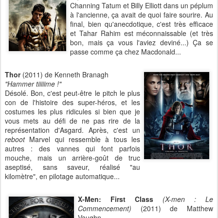
Channing Tatum et Billy Elliott dans un péplum
à l'ancienne, ça avait de quoi faire sourire. Au
final, bien qu'anecdotique, c'est très efficace
et Tahar Rahim est méconnaissable (et très
bon, mais ça vous l'aviez deviné...) Ça se
passe comme ça chez Macdonald...
Thor
(2011) de Kenneth Branagh
"Hammer tiiiiime !"
Désolé. Bon, c'est peut-être le pitch le plus
con de l'histoire des super-héros, et les
costumes les plus ridicules si bien que je
vous mets au défi de ne pas rire de la
représentation d'Asgard. Après, c'est un
reboot
Marvel qui ressemble à tous les
autres : des vannes qui font parfois
mouche, mais un arrière-goût de truc
aseptisé, sans saveur, réalisé "au
kilomètre", en pilotage automatique...
X-Men: First Class
(X-men : Le
Commencement)
(2011) de Matthew
Vaughn