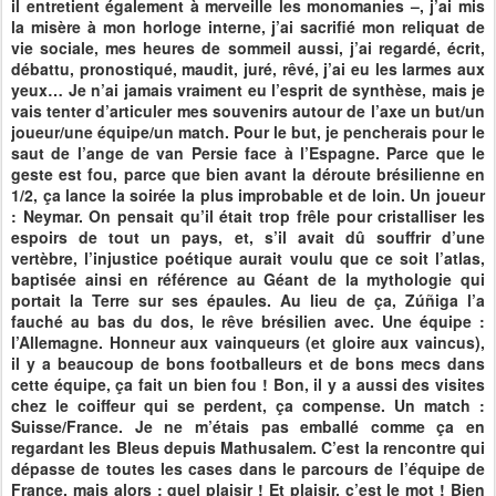
il entretient également à merveille les monomanies –, j’ai mis
la misère à mon horloge interne, j’ai sacrifié mon reliquat de
vie sociale, mes heures de sommeil aussi, j’ai regardé, écrit,
débattu, pronostiqué, maudit, juré, rêvé, j’ai eu les larmes aux
yeux… Je n’ai jamais vraiment eu l’esprit de synthèse, mais je
vais tenter d’articuler mes souvenirs autour de l’axe un but/un
joueur/une équipe/un match. Pour le but, je pencherais pour le
saut de l’ange de van Persie face à l’Espagne. Parce que le
geste est fou, parce que bien avant la déroute brésilienne en
1/2, ça lance la soirée la plus improbable et de loin. Un joueur
: Neymar. On pensait qu’il était trop frêle pour cristalliser les
espoirs de tout un pays, et, s’il avait dû souffrir d’une
vertèbre, l’injustice poétique aurait voulu que ce soit l’atlas,
baptisée ainsi en référence au Géant de la mythologie qui
portait la Terre sur ses épaules. Au lieu de ça, Zúñiga l’a
fauché au bas du dos, le rêve brésilien avec. Une équipe :
l’Allemagne. Honneur aux vainqueurs (et gloire aux vaincus),
il y a beaucoup de bons footballeurs et de bons mecs dans
cette équipe, ça fait un bien fou ! Bon, il y a aussi des visites
chez le coiffeur qui se perdent, ça compense. Un match :
Suisse/France. Je ne m’étais pas emballé comme ça en
regardant les Bleus depuis Mathusalem. C’est la rencontre qui
dépasse de toutes les cases dans le parcours de l’équipe de
France, mais alors : quel plaisir ! Et plaisir, c’est le mot ! Bien