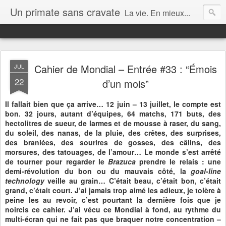
Un primate sans cravate
La vie. En mieux...
Cahier de Mondial – Entrée #33 : “Émois
JUL
22
d’un mois”
Il fallait bien que ça arrive… 12 juin – 13 juillet, le compte est
bon. 32 jours, autant d’équipes, 64 matchs, 171 buts, des
hectolitres de sueur, de larmes et de mousse à raser, du sang,
du soleil, des nanas, de la pluie, des crêtes, des surprises,
des branlées, des sourires de gosses, des câlins, des
morsures, des tatouages, de l’amour… Le monde s’est arrêté
de tourner pour regarder le
Brazuca
prendre le relais : une
demi-révolution du bon ou du mauvais côté, la
goal-line
technology
veille au grain… C’était beau, c’était bon, c’était
grand, c’était court. J’ai jamais trop aimé les adieux, je tolère à
peine les au revoir, c’est pourtant la dernière fois que je
noircis ce cahier. J’ai vécu ce Mondial à fond, au rythme du
multi-écran qui ne fait pas que braquer notre concentration –