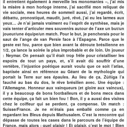
il entretient également à merveille les monomanies –, j’ai mis
la misère à mon horloge interne, j’ai sacrifié mon reliquat de
vie sociale, mes heures de sommeil aussi, j’ai regardé, écrit,
débattu, pronostiqué, maudit, juré, rêvé, j’ai eu les larmes aux
yeux… Je n’ai jamais vraiment eu l’esprit de synthèse, mais je
vais tenter d’articuler mes souvenirs autour de l’axe un but/un
joueur/une équipe/un match. Pour le but, je pencherais pour le
saut de l’ange de van Persie face à l’Espagne. Parce que le
geste est fou, parce que bien avant la déroute brésilienne en
1/2, ça lance la soirée la plus improbable et de loin. Un joueur
: Neymar. On pensait qu’il était trop frêle pour cristalliser les
espoirs de tout un pays, et, s’il avait dû souffrir d’une
vertèbre, l’injustice poétique aurait voulu que ce soit l’atlas,
baptisée ainsi en référence au Géant de la mythologie qui
portait la Terre sur ses épaules. Au lieu de ça, Zúñiga l’a
fauché au bas du dos, le rêve brésilien avec. Une équipe :
l’Allemagne. Honneur aux vainqueurs (et gloire aux vaincus),
il y a beaucoup de bons footballeurs et de bons mecs dans
cette équipe, ça fait un bien fou ! Bon, il y a aussi des visites
chez le coiffeur qui se perdent, ça compense. Un match :
Suisse/France. Je ne m’étais pas emballé comme ça en
regardant les Bleus depuis Mathusalem. C’est la rencontre qui
dépasse de toutes les cases dans le parcours de l’équipe de
France, mais alors : quel plaisir ! Et plaisir, c’est le mot ! Bien