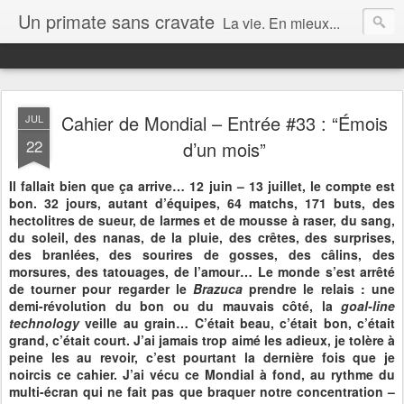
Un primate sans cravate
La vie. En mieux...
Cahier de Mondial – Entrée #33 : “Émois
JUL
22
d’un mois”
Il fallait bien que ça arrive… 12 juin – 13 juillet, le compte est
bon. 32 jours, autant d’équipes, 64 matchs, 171 buts, des
hectolitres de sueur, de larmes et de mousse à raser, du sang,
du soleil, des nanas, de la pluie, des crêtes, des surprises,
des branlées, des sourires de gosses, des câlins, des
morsures, des tatouages, de l’amour… Le monde s’est arrêté
de tourner pour regarder le
Brazuca
prendre le relais : une
demi-révolution du bon ou du mauvais côté, la
goal-line
technology
veille au grain… C’était beau, c’était bon, c’était
grand, c’était court. J’ai jamais trop aimé les adieux, je tolère à
peine les au revoir, c’est pourtant la dernière fois que je
noircis ce cahier. J’ai vécu ce Mondial à fond, au rythme du
multi-écran qui ne fait pas que braquer notre concentration –