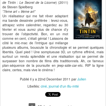
de Tintin : Le Secret de la Licorne
) (2011)
de Steven Spielberg
”7ème art + 9ème art”
Un réalisateur qui me fait rêver adaptant
ma bande dessinée préférée : levez-vous,
attrapez votre calendrier, regardez au 30
février et vous aurez plus de chance d’y
trouver de l’objectivité. Bon, en un mot
comme en cent, c’était génial ! Laissons de
côté le mic-mac de l’intrigue qui mélange
plusieurs albums, bouscule la chronologie et se permet quelques
libertés. Quel pied ! Une somptueuse 3D, un rythme effréné, mais
surtout un rendu splendide et une réalisation qui se permet de
surpasser bon nombre de films dits traditionnels. Ah, ce fameux
plan-séquence de la poursuite en
jeep
-s
ide-car
-etc. RIP la ligne
claire, certes, mais vive le cinéma !
Publié il y a
22nd December 2011
par
Julien
Libellés:
ciné
journal d'un illu-mité
3