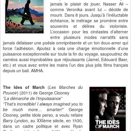
jamais le plaisir de jouer, Nasser Ali –
comme Veronika avant lui – décide de
mourir. Dans 8 jours. Jusqu’à l’inéluctable
échéance, le métrage se promène entre
souvenirs et délires du violoniste.
L’occasion pour les cinéastes d’alterner
entre plusieurs modes narratifs sans
jamais délaisser une poésie omniprésente et un ton doux-amer qui
force l’adhésion. Ajoutez à cela une charge émotionnelle d’une
puissance exceptionnelle sur toute la fin du voyage, saupoudrez de
caméos aussi improbables que réjouissants (Jamel, Edouard Baer,
etc.) et vous avez entre les mains l’un des plus jolis films français
depuis un bail. AMHA.
The Ides of March
(
Les Marches du
Pouvoir
) (2011) de George Clooney
”La démarche de l’impuissance”
”That’s incredible! I always imagined you to
be much more… smarter!”
George
Clooney, petite idole perso, a voulu refaire
Barry Lyndon
, au XXIème siècle, en 1h30,
dans un cadre politique et avec Ryan