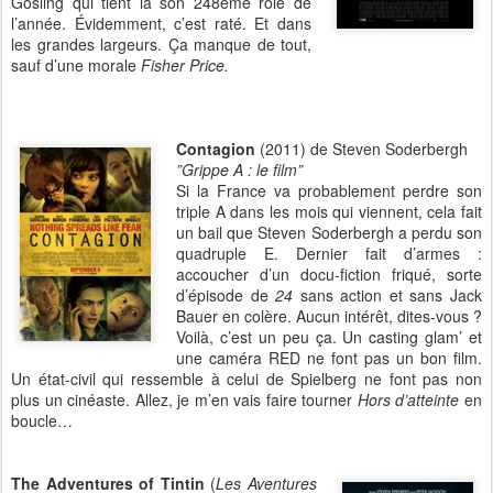
Gosling qui tient là son 248ème rôle de
l’année. Évidemment, c’est raté. Et dans
les grandes largeurs. Ça manque de tout,
sauf d’une morale
Fisher Price.
Contagion
(2011) de Steven Soderbergh
”Grippe A : le film”
Si la France va probablement perdre son
triple A dans les mois qui viennent, cela fait
un bail que Steven Soderbergh a perdu son
quadruple E. Dernier fait d’armes :
accoucher d’un docu-fiction friqué, sorte
d’épisode de
24
sans action et sans Jack
Bauer en colère. Aucun intérêt, dites-vous ?
Voilà, c’est un peu ça. Un casting glam’ et
une caméra RED ne font pas un bon film.
Un état-civil qui ressemble à celui de Spielberg ne font pas non
plus un cinéaste. Allez, je m’en vais faire tourner
Hors d’atteinte
en
boucle…
The Adventures of Tintin
(
Les Aventures