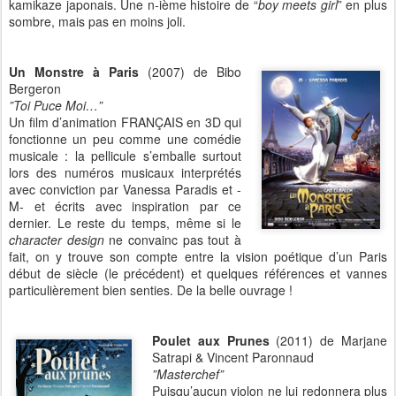
kamikaze japonais. Une n-ième histoire de “
boy meets girl
” en plus
sombre, mais pas en moins joli.
Un Monstre à Paris
(2007) de Bibo
Bergeron
”Toi Puce Moi…”
Un film d’animation FRANÇAIS en 3D qui
fonctionne un peu comme une comédie
musicale : la pellicule s’emballe surtout
lors des numéros musicaux interprétés
avec conviction par Vanessa Paradis et -
M- et écrits avec inspiration par ce
dernier. Le reste du temps, même si le
character design
ne convainc pas tout à
fait, on y trouve son compte entre la vision poétique d’un Paris
début de siècle (le précédent) et quelques références et vannes
particulièrement bien senties. De la belle ouvrage !
Poulet aux Prunes
(2011) de Marjane
Satrapi & Vincent Paronnaud
”Masterchef”
Puisqu’aucun violon ne lui redonnera plus