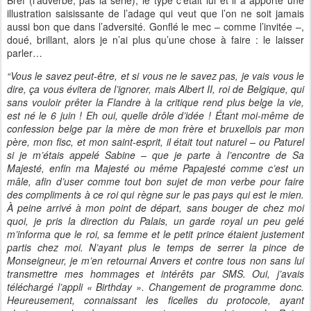
Bref (l’adverbe, pas la série), le type c’était lui et il a apporté une
illustration saisissante de l’adage qui veut que l’on ne soit jamais
aussi bon que dans l’adversité. Gonflé le mec – comme l’invitée –,
doué, brillant, alors je n’ai plus qu’une chose à faire : le laisser
parler…
“Vous le savez peut-être, et si vous ne le savez pas, je vais vous le
dire, ça vous évitera de l’ignorer, mais Albert II, roi de Belgique, qui
sans vouloir prêter la Flandre à la critique rend plus belge la vie,
est né le 6 juin ! Eh oui, quelle drôle d’idée ! Étant moi-même de
confession belge par la mère de mon frère et bruxellois par mon
père, mon fisc, et mon saint-esprit, il était tout naturel – ou Paturel
si je m’étais appelé Sabine –
que je parte à l’encontre de Sa
Majesté, enfin ma Majesté ou même Papajesté comme c’est un
mâle, afin d’user comme tout bon sujet de mon verbe pour faire
des compliments à ce roi qui règne sur le pas pays qui est le mien.
À peine arrivé à mon point de départ, sans bouger de chez moi
quoi, je pris la direction du Palais, un garde royal un peu gelé
m’informa que le roi, sa femme et le petit prince étaient justement
partis chez moi. N’ayant plus le temps de serrer la pince de
Monseigneur, je m’en retournai Anvers et contre tous non sans lui
transmettre mes hommages et intérêts par SMS. Oui, j’avais
téléchargé l’appli « Birthday ». Changement de programme donc.
Heureusement, connaissant les ficelles du protocole, ayant