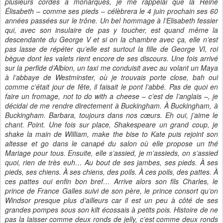
plusieurs cordes à monarques, je me rappelai que la Reine
Élisabeth – comme ses pieds – célèbrera le 4 juin prochain ses 60
années passées sur le trône. Un bel hommage à l’Elisabeth fessier
qui, avec son insulaire de pas y toucher, est quand même la
descendante du George V et si on la chambre avec ça, elle n’est
pas lasse de répéter qu’elle est surtout la fille de George VI, roi
bègue dont les valets rient encore de ses discours. Une fois arrivé
sur la perfide d’Albion, un taxi me conduisit avec au volant un Maya
à l’abbaye de Westminster, où je trouvais porte close, bah oui
comme c’était jour de fête, il faisait le pont l’abbé. Pas de quoi en
faire un fromage, not to do with a cheese – c’est de l’anglais –, je
décidai de me rendre directement à Buckingham. À Buckingham, à
Buckingham. Barbara, toujours dans nos cœurs. Eh oui, j’aime le
chant. Point. Une fois sur place, Shakespeare un grand coup, je
shake la main de William, make the bise to Kate puis rejoint son
altesse et go dans le canapé du salon où elle propose un thé
Mariage pour tous. Ensuite, elle s’assied, je m’assieds, on s’assied
quoi, rien de très euh… Au bout de ses jambes, ses pieds. À ses
pieds, ses chiens. À ses chiens, des poils. À ces poils, des pattes. À
ces pattes oui enfin bon bref… Arrive alors son fils Charles, le
prince de France Galles suivi de son père, le prince consort qu’on
Windsor presque plus d’ailleurs car il est un peu à côté de ses
grandes pompes sous son kilt écossais à petits pois. Histoire de ne
pas la laisser comme deux ronds de jelly, c’est comme deux ronds