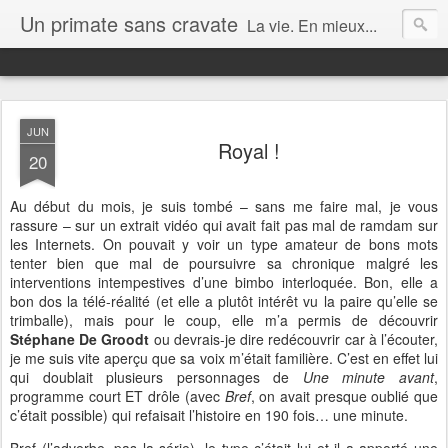
Un primate sans cravate
La vie. En mieux...
JUN
Royal !
20
Au début du mois, je suis tombé – sans me faire mal, je vous
rassure – sur un extrait vidéo qui avait fait pas mal de ramdam sur
les Internets. On pouvait y voir un type amateur de bons mots
tenter bien que mal de poursuivre sa chronique malgré les
interventions intempestives d’une bimbo interloquée. Bon, elle a
bon dos la télé-réalité (et elle a plutôt intérêt vu la paire qu’elle se
trimballe), mais pour le coup, elle m’a permis de découvrir
Stéphane De Groodt
ou devrais-je dire redécouvrir car à l’écouter,
je me suis vite aperçu que sa voix m’était familière. C’est en effet lui
qui doublait plusieurs personnages de
Une minute avant
,
programme court ET drôle (avec
Bref
, on avait presque oublié que
c’était possible) qui refaisait l’histoire en 190 fois… une minute.