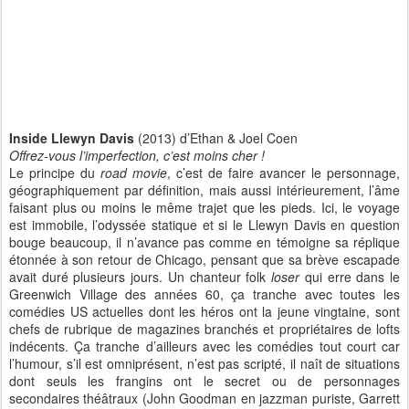
Inside Llewyn Davis
(2013) d’Ethan & Joel Coen
Offrez-vous l’imperfection, c’est moins cher !
Le principe du
road movie
, c’est de faire avancer le personnage,
géographiquement par définition, mais aussi intérieurement, l’âme
faisant plus ou moins le même trajet que les pieds. Ici, le voyage
est immobile, l’odyssée statique et si le Llewyn Davis en question
bouge beaucoup, il n’avance pas comme en témoigne sa réplique
étonnée à son retour de Chicago, pensant que sa brève escapade
avait duré plusieurs jours. Un chanteur folk
loser
qui erre dans le
Greenwich Village des années 60, ça tranche avec toutes les
comédies US actuelles dont les héros ont la jeune vingtaine, sont
chefs de rubrique de magazines branchés et propriétaires de lofts
indécents. Ça tranche d’ailleurs avec les comédies tout court car
l’humour, s’il est omniprésent, n’est pas scripté, il naît de situations
dont seuls les frangins ont le secret ou de personnages
secondaires théâtraux (John Goodman en jazzman puriste, Garrett