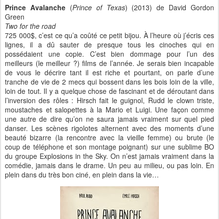
Prince Avalanche
(
Prince of Texas
) (2013) de David Gordon
Green
Two for the road
725 000$, c’est ce qu’a coûté ce petit bijou. À l’heure où j’écris ces
lignes, il a dû sauter de presque tous les cinoches qui en
possédaient une copie. C’est bien dommage pour l’un des
meilleurs (le meilleur ?) films de l’année. Je serais bien incapable
de vous le décrire tant il est riche et pourtant, on parle d’une
tranche de vie de 2 mecs qui bossent dans les bois loin de la ville,
loin de tout. Il y a quelque chose de fascinant et de déroutant dans
l’inversion des rôles : Hirsch fait le guignol, Rudd le clown triste,
moustaches et salopettes à la Mario et Luigi. Une façon comme
une autre de dire qu’on ne saura jamais vraiment sur quel pied
danser. Les scènes rigolotes alternent avec des moments d’une
beauté bizarre (la rencontre avec la vieille femme) ou brute (le
coup de téléphone et son montage poignant) sur une sublime BO
du groupe Explosions in the Sky. On n’est jamais vraiment dans la
comédie, jamais dans le drame. Un peu au milieu, ou pas loin. En
plein dans du très bon ciné, en plein dans la vie…