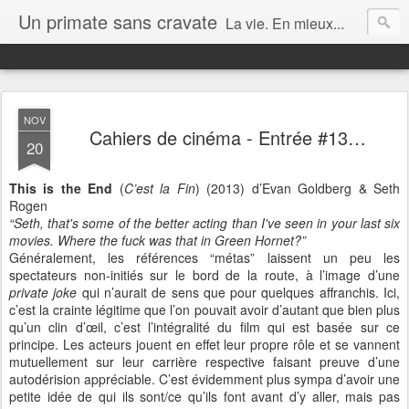
Un primate sans cravate
La vie. En mieux...
NOV
Cahiers de cinéma - Entrée #13…
20
This is the End
(
C’est la Fin
) (2013) d’Evan Goldberg & Seth
Rogen
“Seth, that's some of the better acting than I've seen in your last six
movies. Where the fuck was that in Green Hornet?”
Généralement, les références “métas” laissent un peu les
spectateurs non-initiés sur le bord de la route, à l’image d’une
private joke
qui n’aurait de sens que pour quelques affranchis. Ici,
c’est la crainte légitime que l’on pouvait avoir d’autant que bien plus
qu’un clin d’œil, c’est l’intégralité du film qui est basée sur ce
principe. Les acteurs jouent en effet leur propre rôle et se vannent
mutuellement sur leur carrière respective faisant preuve d’une
autodérision appréciable. C’est évidemment plus sympa d’avoir une
petite idée de qui ils sont/ce qu’ils font avant d’y aller, mais pas