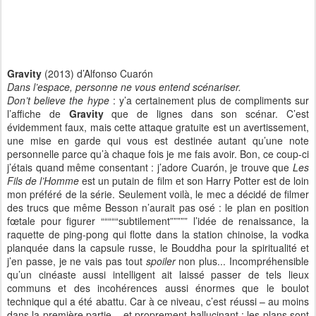
Gravity
(2013) d’Alfonso Cuarón
Dans l’espace, personne ne vous entend scénariser.
Don’t believe the hype
: y’a certainement plus de compliments sur
l’affiche de
Gravity
que de lignes dans son scénar. C’est
évidemment faux, mais cette attaque gratuite est un avertissement,
une mise en garde qui vous est destinée autant qu’une note
personnelle parce qu’à chaque fois je me fais avoir. Bon, ce coup-ci
j’étais quand même consentant : j’adore Cuarón, je trouve que
Les
Fils de l’Homme
est un putain de film et son Harry Potter est de loin
mon préféré de la série. Seulement voilà, le mec a décidé de filmer
des trucs que même Besson n’aurait pas osé : le plan en position
fœtale pour figurer “““““subtilement””””” l’idée de renaissance, la
raquette de ping-pong qui flotte dans la station chinoise, la vodka
planquée dans la capsule russe, le Bouddha pour la spiritualité et
j’en passe, je ne vais pas tout
spoiler
non plus... Incompréhensible
qu’un cinéaste aussi intelligent ait laissé passer de tels lieux
communs et des incohérences aussi énormes que le boulot
technique qui a été abattu. Car à ce niveau, c’est réussi – au moins
dans la première partie – et proprement hallucinant : les plans sont