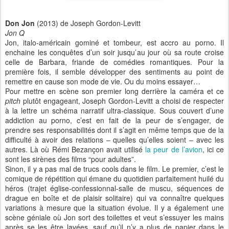
Don Jon
(2013) de Joseph Gordon-Levitt
Jon Q
Jon, italo-américain gominé et tombeur, est accro au porno. Il
enchaine les conquêtes d’un soir jusqu’au jour où sa route croise
celle de Barbara, friande de comédies romantiques. Pour la
première fois, il semble développer des sentiments au point de
remettre en cause son mode de vie. Ou du moins essayer…
Pour mettre en scène son premier long derrière la caméra et ce
pitch
plutôt engageant, Joseph Gordon-Levitt a choisi de respecter
à la lettre un schéma narratif ultra-classique. Sous couvert d’une
addiction au porno, c’est en fait de la peur de s’engager, de
prendre ses responsabilités dont il s’agit en même temps que de la
difficulté à avoir des relations – quelles qu’elles soient – avec les
autres. Là où Rémi Bezançon avait utilisé
la peur de l’avion
, ici ce
sont les sirènes des films “pour adultes”.
Sinon, il y a pas mal de trucs cools dans le film. Le premier, c’est le
comique de répétition qui émane du quotidien parfaitement huilé du
héros (trajet église-confessionnal-salle de muscu, séquences de
drague en boîte et de plaisir solitaire) qui va connaître quelques
variations à mesure que la situation évolue. Il y a également une
scène géniale où Jon sort des toilettes et veut s’essuyer les mains
après se les être lavées, sauf qu’il n’y a plus de papier dans le