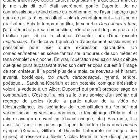
je me suis dit qu’il était sacrément gonflé Dupontel. Je ne
connaissais pas grand chose du bonhomme, ne l’ayant aperçu que
dans de petits rôles, occultant – bien involontairement – sa filmo de
réalisateur. Puis le temps d’un film, le superbe
Deux Jours à tuer
,
j’ai été touché par sa composition, m’intéressant de plus près à ce
trublion que j’ai eu la chance d’écouter lors d’une récente
masterclass
. J’ai découvert quelqu’un d’absolument passionnant et
passionné pour user d’une expression galvaudée. Un
comédien/metteur en scène fantaisiste, amoureux de son métier et
fana complet de cinoche. En vrai, l’opération séduction avait débuté
quelques jours auparavant avec son dernier opus qui est à l’image
de son créateur. Il l’a porté plus de 9 mois, ce nouveau-né hilarant,
inventif, bordélique,
too much
,
cartoonesque
, rythmé, tendre,
poétique… Sandrine Kiberlain et son potentiel comique irrésistible
volent la vedette à un Albert Dupontel qui paraît presque sage en
comparaison. C’est qu’il a mis sa folie au service d’un scénar qui
regorge de perles (toute la partie autour de la vidéo de
télésurveillance, les scénarios de reconstitution du “crime” qui
varient selon les versions données, le témoignage d’Ariane et le
mime savoureux devant un tribunal choqué, etc.) Pas radin, il a
aussi fait venir ses potes qui tapent le carton dans des
cameos
sympas (Kounen, Gilliam et Dujardin l’interprète en langue des
signes) et réservé au fidèle Nicolas Marié le rôle désopilant de