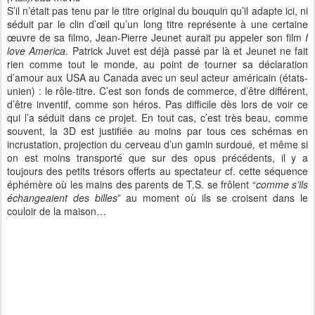
S’il n’était pas tenu par le titre original du bouquin qu’il adapte ici, ni
séduit par le clin d’œil qu’un long titre représente à une certaine
œuvre de sa filmo, Jean-Pierre Jeunet aurait pu appeler son film
I
love America
. Patrick Juvet est déjà passé par là et Jeunet ne fait
rien comme tout le monde, au point de tourner sa déclaration
d’amour aux USA au Canada avec un seul acteur américain (états-
unien) : le rôle-titre. C’est son fonds de commerce, d’être différent,
d’être inventif, comme son héros. Pas difficile dès lors de voir ce
qui l’a séduit dans ce projet. En tout cas, c’est très beau, comme
souvent, la 3D est justifiée au moins par tous ces schémas en
incrustation, projection du cerveau d’un gamin surdoué, et même si
on est moins transporté que sur des opus précédents, il y a
toujours des petits trésors offerts au spectateur cf. cette séquence
éphémère où les mains des parents de T.S. se frôlent “
comme s’ils
échangeaient des billes
” au moment où ils se croisent dans le
couloir de la maison…