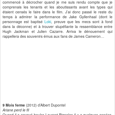
commencé à décrocher quand je me suis rendu compte que je
comprenais les tenants et les aboutissants avant les types qui
étaient censés le faire dans le film. J’ai donc passé le reste du
temps à admirer la performance de Jake Gyllenhaal (dont le
personnage est baptisé
Loki
, preuve que les mecs sont à fond
dans la déconne) et à trouver stupéfiante la ressemblance entre
Hugh Jackman et Julien Cazarre. Arriva le dénouement qui
rappellera des souvenirs émus aux fans de James Cameron…
9 Mois ferme
(2012) d’Albert Dupontel
Ariane perd le fil
Quand il a envoyé bouler Laurent Bignolas il y a quelques années,