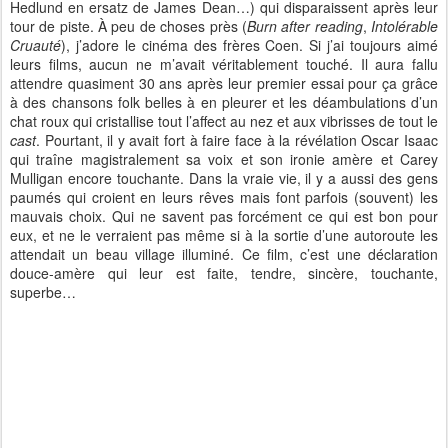
Hedlund en ersatz de James Dean…) qui disparaissent après leur
tour de piste. À peu de choses près (
Burn after reading
,
Intolérable
Cruauté
), j’adore le cinéma des frères Coen. Si j’ai toujours aimé
leurs films, aucun ne m’avait véritablement touché. Il aura fallu
attendre quasiment 30 ans après leur premier essai pour ça grâce
à des chansons folk belles à en pleurer et les déambulations d’un
chat roux qui cristallise tout l’affect au nez et aux vibrisses de tout le
cast
. Pourtant, il y avait fort à faire face à la révélation Oscar Isaac
qui traîne magistralement sa voix et son ironie amère et Carey
Mulligan encore touchante. Dans la vraie vie, il y a aussi des gens
paumés qui croient en leurs rêves mais font parfois (souvent) les
mauvais choix. Qui ne savent pas forcément ce qui est bon pour
eux, et ne le verraient pas même si à la sortie d’une autoroute les
attendait un beau village illuminé. Ce film, c’est une déclaration
douce-amère qui leur est faite, tendre, sincère, touchante,
superbe…