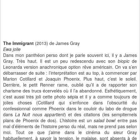
The Immigrant
(2013) de James Gray
Ewa jolie
Dans mon panthéon perso dont je parle souvent ici, il y a James
Gray. Très haut. Il est un peu redescendu avec son
biopic
de
Leonarda version anachronique option rêve américain. On va s’en
débarrasser de suite : l’interprétation est au top, à commencer par
Marion Cotillard et Joaquin Phoenix. Plus haut, c’est le soleil.
Derrière, le petit Renner rame, oublié qu’il a de rapporter son
charisme des trucs écervelés où il l’a abandonné. Esthétiquement,
c’est aussi très joli cette photo sépia et il y a comme toujours de
jolies choses (Cotillard qui s’enfonce dans l’obscurité du
confessionnal comme Phoenix dans le couloir du labo de drogue
dans
La Nuit nous appartient
) et des citations (les sempiternels
plans de Phoenix de dos). L’histoire est un
salad bowl
entre pas
mal d’éléments de l’histoire perso du réal, mais ne prend pas selon
moi. Tout ce que j’aime dans le cinéma du sieur Gray
habituellement, à savoir la tension, le malaise, sont absents à de