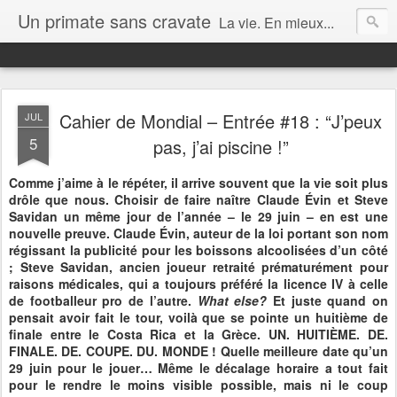
Un primate sans cravate
La vie. En mieux...
Cahier de Mondial – Entrée #18 : “J’peux
JUL
5
pas, j’ai piscine !”
Comme j’aime à le répéter, il arrive souvent que la vie soit plus
drôle que nous. Choisir de faire naître Claude Évin et Steve
Savidan un même jour de l’année – le 29 juin – en est une
nouvelle preuve. Claude Évin, auteur de la loi portant son nom
régissant la publicité pour les boissons alcoolisées d’un côté
; Steve Savidan, ancien joueur retraité prématurément pour
raisons médicales, qui a toujours préféré la licence IV à celle
de footballeur pro de l’autre.
What else?
Et juste quand on
pensait avoir fait le tour, voilà que se pointe un huitième de
finale entre le Costa Rica et la Grèce. UN. HUITIÈME. DE.
FINALE. DE. COUPE. DU. MONDE ! Quelle meilleure date qu’un
29 juin pour le jouer… Même le décalage horaire a tout fait
pour le rendre le moins visible possible, mais ni le coup