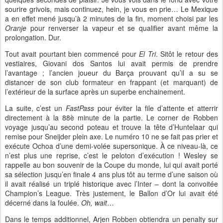
sourire grivois, mais continuez, hein, je vous en prie… Le Mexique
a en effet mené jusqu’à 2 minutes de la fin, moment choisi par les
Oranje
pour renverser la vapeur et se qualifier avant même la
prolongation. Dur.
Tout avait pourtant bien commencé pour
El Tri
. Sitôt le retour des
vestiaires, Giovani dos Santos lui avait permis de prendre
l’avantage ; l’ancien joueur du Barça prouvant qu’il a su se
distancer de son club formateur en frappant (et marquant) de
l’extérieur de la surface après un superbe enchainement.
La suite, c’est un
FastPass
pour éviter la file d’attente et atterrir
directement à la 88è minute de la partie. Le corner de Robben
voyage jusqu’au second poteau et trouve la tête d’Huntelaar qui
remise pour Sneijder plein axe. Le numéro 10 ne se fait pas prier et
exécute Ochoa d’une demi-volée supersonique. À ce niveau-là, ce
n’est plus une reprise, c’est le peloton d’exécution ! Wesley se
rappelle au bon souvenir de la Coupe du monde, lui qui avait porté
sa sélection jusqu’en finale 4 ans plus tôt au terme d’une saison où
il avait réalisé un triplé historique avec l’Inter – dont la convoitée
Champion’s League. Très justement, le Ballon d’Or lui avait été
décerné dans la foulée.
Oh, wait
…
Dans le temps additionnel, Arjen Robben obtiendra un penalty sur