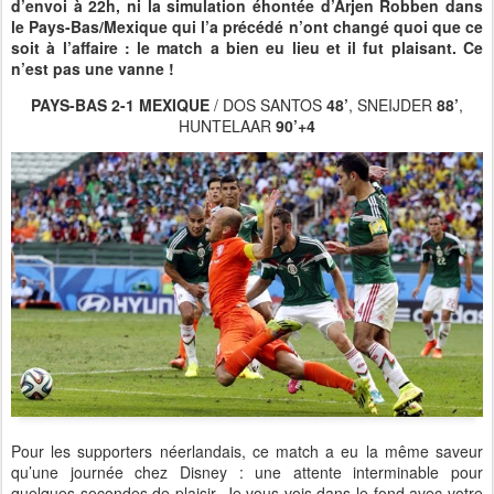
d’envoi à 22h, ni la simulation éhontée d’Arjen Robben dans
le Pays-Bas/Mexique qui l’a précédé n’ont changé quoi que ce
soit à l’affaire : le match a bien eu lieu et il fut plaisant. Ce
n’est pas une vanne !
PAYS-BAS 2-1 MEXIQUE
/ DOS SANTOS
48’
, SNEIJDER
88’
,
HUNTELAAR
90’+4
Pour les supporters néerlandais, ce match a eu la même saveur
qu’une journée chez Disney : une attente interminable pour
quelques secondes de plaisir. Je vous vois dans le fond avec votre