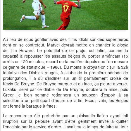
Au lieu de nous gonfler avec des films idiots sur des super-héros
dont on se contrefout, Marvel devrait mettre en chantier le
biopic
de Tim Howard. Le potentiel de ce projet est infini, comme la
capacité à repousser les assauts belges du portier américain (15
arrêts en 120 minutes, record en la matière depuis que l’on mesure
ce genre de statistique – 1966). Du moins le croyait-on : sur la 32è
tentative des Diables rouges, à l’aube de la première période de
prolongation, il a dû s’incliner sur un tir parfaitement croisé de
Kevin De Bruyne. De Bruyne marque et en face, ça pleure à verse.
Lukaku, servi par ce diable de De Bruyne, doublera la mise, puis
Green le bien nommé redonnera un soupçon d’espoir à sa
sélection à un petit quart d’heure de la fin. Espoir vain, les Belges
ont fermé la baraque à frites.
La rencontre a été perturbée par un plaisantin italien ayant fait
irruption sur la pelouse avant d’être gentiment invité à quitter
l’enceinte par le service d’ordre. Il avait eu le temps de faire un tour