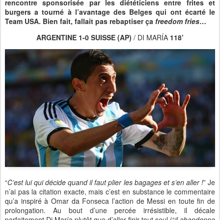
rencontre sponsorisée par les diététiciens entre frites et
burgers a tourné à l’avantage des Belges qui ont écarté le
Team USA. Bien fait, fallait pas rebaptiser ça
freedom fries
…
ARGENTINE 1-0 SUISSE (AP)
/ DI MARÍA
118’
“
C’est lui qui décide quand il faut plier les bagages et s’en aller !
” Je
n’ai pas la citation exacte, mais c’est en substance le commentaire
qu’a inspiré à Omar da Fonseca l’action de Messi en toute fin de
prolongation. Au bout d’une percée irrésistible, il décale
parfaitement Di María plutôt que d’aller finir tout seul (“
il abandonne