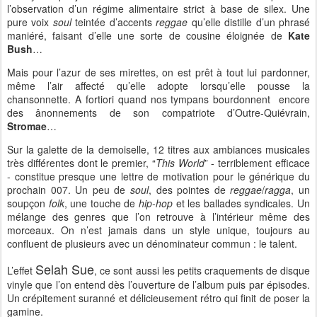
l’observation d’un régime alimentaire strict à base de silex. Une
pure voix
soul
teintée d’accents
reggae
qu’elle distille d’un phrasé
maniéré, faisant d’elle une sorte de cousine éloignée de
Kate
Bush
…
Mais pour l’azur de ses mirettes, on est prêt à tout lui pardonner,
même l’air affecté qu’elle adopte lorsqu’elle pousse la
chansonnette. A fortiori quand nos tympans bourdonnent encore
des ânonnements de son compatriote d’Outre-Quiévrain,
Stromae
…
Sur la galette de la demoiselle, 12 titres aux ambiances musicales
très différentes dont le premier, “
This World
” - terriblement efficace
- constitue presque une lettre de motivation pour le générique du
prochain 007. Un peu de
soul
, des pointes de
reggae
/
ragga
, un
soupçon
folk
, une touche de
hip-hop
et les ballades syndicales. Un
mélange des genres que l’on retrouve à l’intérieur même des
morceaux. On n’est jamais dans un style unique, toujours au
confluent de plusieurs avec un dénominateur commun : le talent.
Selah Sue
L’effet
, ce sont aussi les petits craquements de disque
vinyle que l’on entend dès l’ouverture de l’album puis par épisodes.
Un crépitement suranné et délicieusement rétro qui finit de poser la
gamine.