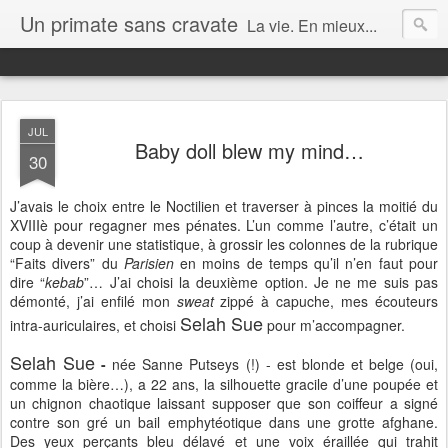
Un primate sans cravate
La vie. En mieux...
JUL
Baby doll blew my mind…
30
J’avais le choix entre le Noctilien et traverser à pinces la moitié du
XVIIIè pour regagner mes pénates. L’un comme l’autre, c’était un
coup à devenir une statistique, à grossir les colonnes de la rubrique
“Faits divers” du
Parisien
en moins de temps qu’il n’en faut pour
dire “
kebab
”… J’ai choisi la deuxième option. Je ne me suis pas
démonté, j’ai enfilé mon
sweat
zippé à capuche, mes écouteurs
Selah Sue
intra-auriculaires, et choisi
pour m’accompagner.
Selah Sue
-
née Sanne Putseys (!) - est blonde et belge (oui,
comme la bière…), a 22 ans, la silhouette gracile d’une poupée et
un chignon chaotique laissant supposer que son coiffeur a signé
contre son gré un bail emphytéotique dans une grotte afghane.
Des yeux perçants bleu délavé et une voix éraillée qui trahit